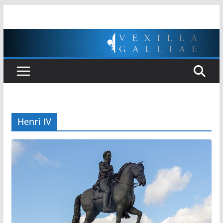
Passer
au
contenu
Henri IV