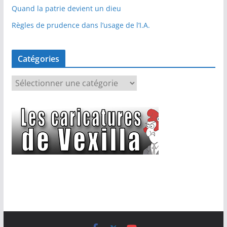
Quand la patrie devient un dieu
Règles de prudence dans l’usage de l’I.A.
Catégories
C
a
t
é
g
o
r
i
e
s