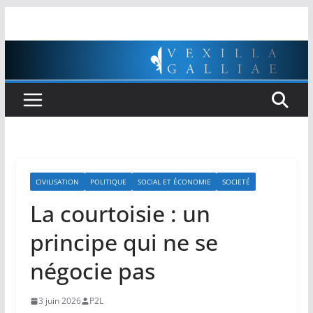
Passer
au
contenu
CIVILISATION
POLITIQUE
SOCIAL ET ÉCONOMIE
SOCIETÉ
La courtoisie : un
principe qui ne se
négocie pas
3 juin 2026
P2L