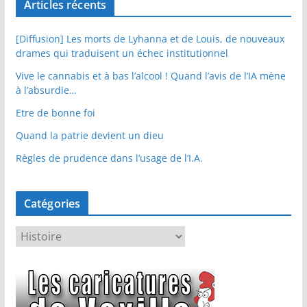
Articles récents
[Diffusion] Les morts de Lyhanna et de Louis, de nouveaux
drames qui traduisent un échec institutionnel
Vive le cannabis et à bas l’alcool ! Quand l’avis de l’IA mène
à l’absurdie…
Etre de bonne foi
Quand la patrie devient un dieu
Règles de prudence dans l’usage de l’I.A.
Catégories
C
a
t
é
g