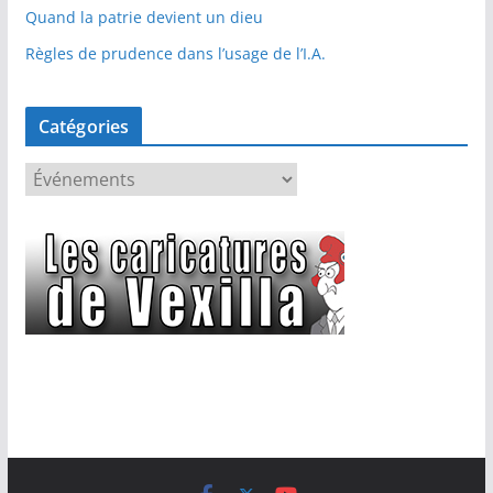
Quand la patrie devient un dieu
Règles de prudence dans l’usage de l’I.A.
Catégories
C
a
t
é
g
o
r
i
e
s