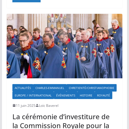
ACTUALITÉS
CHARLES-EMMANUEL
CHRETIENTÉ/CHRISTIANOPHOBIE
EUROPE / INTERNATIONAL
ÉVÉNEMENTS
HISTOIRE
ROYAUTÉ
11 juin 2025
Loïc Baverel
La cérémonie d’investiture de
la Commission Royale pour la