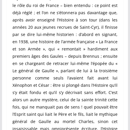
le rôle du roi de France – bien entendu : ce point est
déjà réglé ; et l’on ne s’étonnera pas davantage que,
après avoir enseigné l’Histoire à son tour (dans les
années 20 aux jeunes recrues de Saint-Cyr), il finisse
par se dire lui-même historien : d’abord en signant,
en 1938, une histoire de l’armée française « La France
et son Armée », qui « remontait » hardiment aux
premiers âges des Gaules – depuis Brennus ; ensuite
en se chargeant de retracer lui-même l’épopée du «
Le général de Gaulle », parlant de lui à la troisième
personne comme seuls l’avaient fait avant lui
Xénophon et César : être si plongé dans l’Histoire qu’il
s’y était fondu et qu’il s’y décrivait sans effort. C’est
alors un autre mystère, celui de la sainte trinité cette
fois, qui ne manquait pas de sens ! quel pouvait être
l’Esprit saint qui liait le Père et le fils, liait le mythique
général de Gaulle au mortel Charles, sinon cet
insaisissable mais omniprésente écriture, l’Histoire