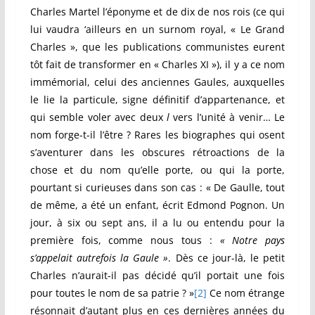
Charles Martel l’éponyme et de dix de nos rois (ce qui
lui vaudra ‘ailleurs en un surnom royal, « Le Grand
Charles », que les publications communistes eurent
tôt fait de transformer en « Charles XI »), il y a ce nom
immémorial, celui des anciennes Gaules, auxquelles
le lie la particule, signe définitif d’appartenance, et
qui semble voler avec deux
l
vers l’unité à venir… Le
nom forge-t-il l’être ? Rares les biographes qui osent
s’aventurer dans les obscures rétroactions de la
chose et du nom qu’elle porte, ou qui la porte,
pourtant si curieuses dans son cas : « De Gaulle, tout
de même, a été un enfant, écrit Edmond Pognon. Un
jour, à six ou sept ans, il a lu ou entendu pour la
première fois, comme nous tous :
« Notre pays
s’appelait autrefois la Gaule »
. Dès ce jour-là, le petit
Charles n’aurait-il pas décidé qu’il portait une fois
pour toutes le nom de sa patrie ? »
[2]
Ce nom étrange
résonnait d’autant plus en ces dernières années du