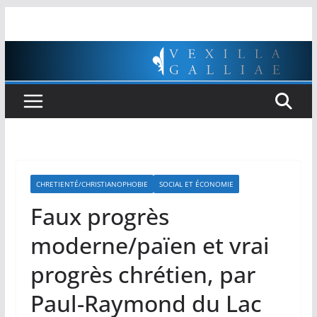
Passer
au
contenu
CHRETIENTÉ/CHRISTIANOPHOBIE
SOCIAL ET ÉCONOMIE
Faux progrès
moderne/païen et vrai
progrès chrétien, par
Paul-Raymond du Lac