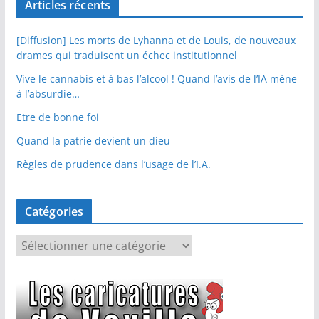
Articles récents
[Diffusion] Les morts de Lyhanna et de Louis, de nouveaux
drames qui traduisent un échec institutionnel
Vive le cannabis et à bas l’alcool ! Quand l’avis de l’IA mène
à l’absurdie…
Etre de bonne foi
Quand la patrie devient un dieu
Règles de prudence dans l’usage de l’I.A.
Catégories
C
a
t
é
g