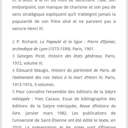
embonpoint, son manque de charisme et son peu de
sens stratégique expliquent qu’il n’atteignit jamais la
popularité de son frère aîné et ne parvient pas à
vaincre Henri IV.
2
P. Richard,
La Papauté et la ligue : Pierre d’Epinac,
archevêque de Lyon (1573-1599)
, Paris, 1901.
3
Georges Picot,
Histoire des états généraux,
Paris,
1972, volume III.
4
Édouard Maugis,
Histoire du parlement de Paris, de
l’avènement des rois Valois à la mort d’Henri IV
, Paris,
1913-1916, 3 volumes.
5
Pour connaître l’ensemble des éditions de la
Satyre
ménippée
: Yves Cazaux, Essai de bibliographie des
éditions de la Satyre ménippée,
Revue d’histoire du
livre
, janvier mars 1982. Les publications de
l’université de Saint-Étienne ont été édité le texte, en
2010. La présentation et les notes sont d’Étienne