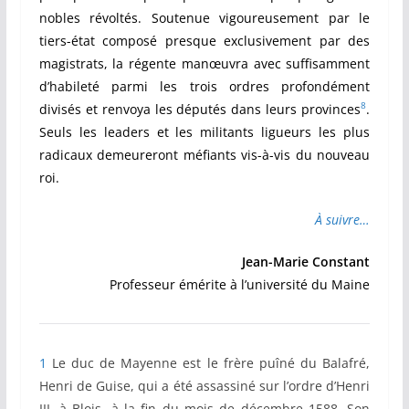
nobles révoltés. Soutenue vigoureusement par le
tiers-état composé presque exclusivement par des
magistrats, la régente manœuvra avec suffisamment
d’habileté parmi les trois ordres profondément
8
divisés et renvoya les députés dans leurs provinces
.
Seuls les leaders et les militants ligueurs les plus
radicaux demeureront méfiants vis-à-vis du nouveau
roi.
À suivre…
Jean-Marie Constant
Professeur émérite à l’université du Maine
1
Le duc de Mayenne est le frère puîné du Balafré,
Henri de Guise, qui a été assassiné sur l’ordre d’Henri
III, à Blois, à la fin du mois de décembre 1588. Son