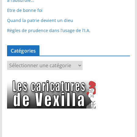
à l’absurdie…
Etre de bonne foi
Quand la patrie devient un dieu
Règles de prudence dans l’usage de l’I.A.
Catégories
C
a
t
é
g
o
r
i
e
s