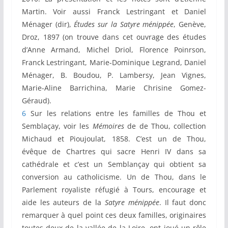
Martin. Voir aussi Franck Lestringant et Daniel
Ménager (dir),
Études sur la Satyre ménippée
, Genève,
Droz, 1897 (on trouve dans cet ouvrage des études
d’Anne Armand, Michel Driol, Florence Poinrson,
Franck Lestringant, Marie-Dominique Legrand, Daniel
Ménager, B. Boudou, P. Lambersy, Jean Vignes,
Marie-Aline Barrichina, Marie Chrisine Gomez-
Géraud).
6
Sur les relations entre les familles de Thou et
Semblaçay, voir les
Mémoires
de de Thou, collection
Michaud et Pioujoulat, 1858. C’est un de Thou,
évêque de Chartres qui sacre Henri IV dans sa
cathédrale et c’est un Semblançay qui obtient sa
conversion au catholicisme. Un de Thou, dans le
Parlement royaliste réfugié à Tours, encourage et
aide les auteurs de la
Satyre ménippée
. Il faut donc
remarquer à quel point ces deux familles, originaires
toutes deux de la vallée de la Loire, ont joué un rôle