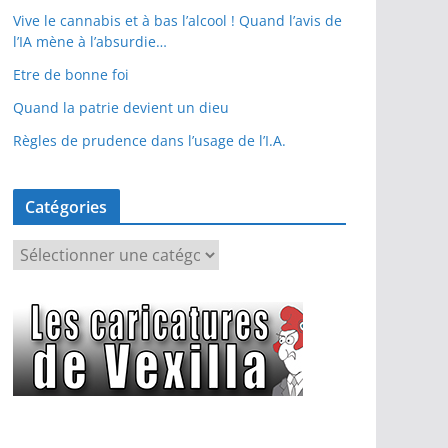
Vive le cannabis et à bas l’alcool ! Quand l’avis de
l’IA mène à l’absurdie…
Etre de bonne foi
Quand la patrie devient un dieu
Règles de prudence dans l’usage de l’I.A.
Catégories
C
a
t
é
g
o
r
i