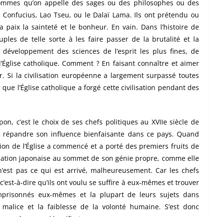
 hommes qu’on appelle des sages ou des philosophes ou des
 Confucius, Lao Tseu, ou le Dalaï Lama. Ils ont prétendu ou
 paix la sainteté et le bonheur. En vain. Dans l’histoire de
ples de telle sorte à les faire passer de la brutalité et la
au développement des sciences de l’esprit les plus fines, de
 l’Église catholique. Comment ? En faisant connaître et aimer
ur. Si la civilisation européenne a largement surpassé toutes
 que l’Église catholique a forgé cette civilisation pendant des
on, c’est le choix de ses chefs politiques au XVIIe siècle de
de répandre son influence bienfaisante dans ce pays. Quand
ction de l’Église a commencé et a porté des premiers fruits de
lisation japonaise au sommet de son génie propre, comme elle
 n’est pas ce qui est arrivé, malheureusement. Car les chefs
, c’est-à-dire qu’ils ont voulu se suffire à eux-mêmes et trouver
mprisonnés eux-mêmes et la plupart de leurs sujets dans
a malice et la faiblesse de la volonté humaine. S’est donc