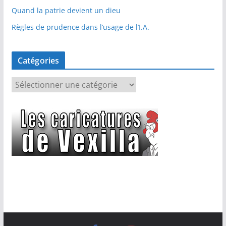
Quand la patrie devient un dieu
Règles de prudence dans l’usage de l’I.A.
Catégories
C
a
t
é
g
o
r
i
e
s