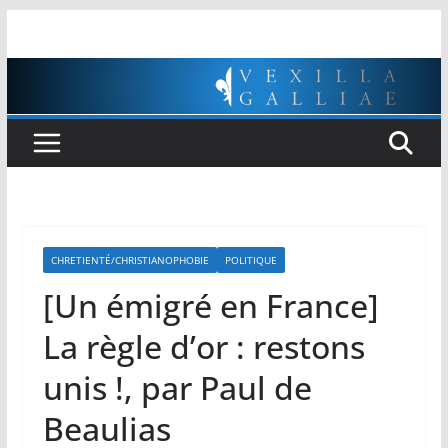
Passer
au
contenu
CHRETIENTÉ/CHRISTIANOPHOBIE
POLITIQUE
[Un émigré en France]
La règle d’or : restons
unis !, par Paul de
Beaulias