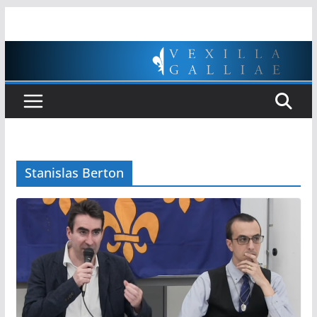
Passer
au
contenu
Stanislas Berton