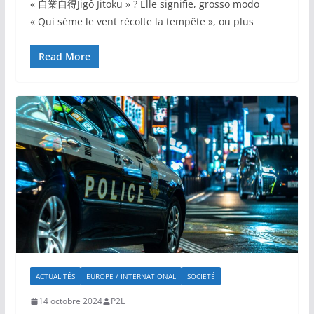
« 自業自得Jigô Jitoku » ? Elle signifie, grosso modo
« Qui sème le vent récolte la tempête », ou plus
Read More
ACTUALITÉS
EUROPE / INTERNATIONAL
SOCIETÉ
14 octobre 2024
P2L