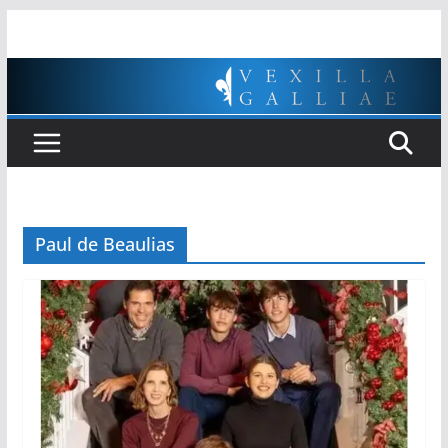
Passer
au
contenu
Paul de Beaulias