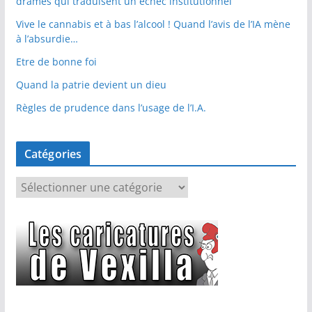
drames qui traduisent un échec institutionnel
Vive le cannabis et à bas l’alcool ! Quand l’avis de l’IA mène
à l’absurdie…
Etre de bonne foi
Quand la patrie devient un dieu
Règles de prudence dans l’usage de l’I.A.
Catégories
C
a
t
é
g
o
r
i