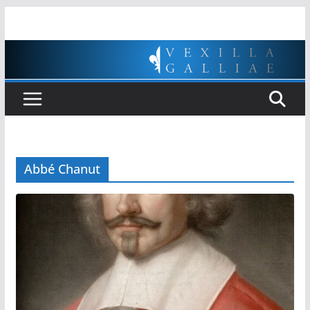
Passer
au
contenu
Abbé Chanut