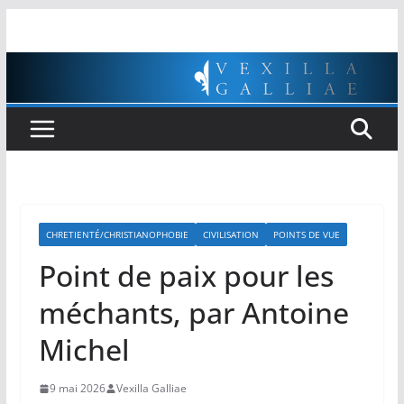
Passer
au
contenu
CHRETIENTÉ/CHRISTIANOPHOBIE
CIVILISATION
POINTS DE VUE
Point de paix pour les
méchants, par Antoine
Michel
9 mai 2026
Vexilla Galliae