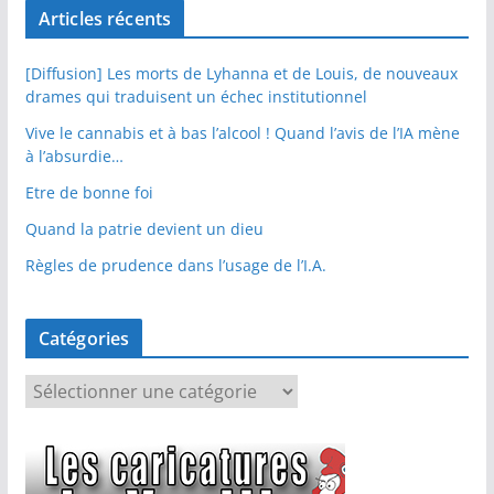
Articles récents
[Diffusion] Les morts de Lyhanna et de Louis, de nouveaux
drames qui traduisent un échec institutionnel
Vive le cannabis et à bas l’alcool ! Quand l’avis de l’IA mène
à l’absurdie…
Etre de bonne foi
Quand la patrie devient un dieu
Règles de prudence dans l’usage de l’I.A.
Catégories
C
a
t
é