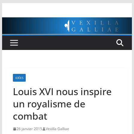
Passer
au
contenu
IDÉES
Louis XVI nous inspire
un royalisme de
combat
26 janvier 2015
Vexilla Galliae