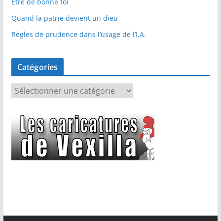
Etre de bonne foi
Quand la patrie devient un dieu
Règles de prudence dans l’usage de l’I.A.
Catégories
C
a
t
é
g
o
r
i
e
s