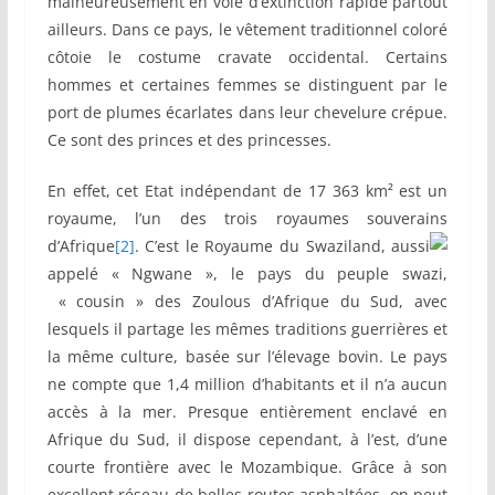
malheureusement en voie d’extinction rapide partout
ailleurs. Dans ce pays, le vêtement traditionnel coloré
côtoie le costume cravate occidental. Certains
hommes et certaines femmes se distinguent par le
port de plumes écarlates dans leur chevelure crépue.
Ce sont des princes et des princesses.
En effet, cet Etat indépendant de 17 363 km² est un
royaume, l’un des trois royaumes souverains
d’Afrique
[2]
. C’est le Royaume du
Swaziland, aussi
appelé « Ngwane », le pays du peuple swazi,
« cousin » des Zoulous d’Afrique du Sud, avec
lesquels il partage les mêmes traditions guerrières et
la même culture, basée sur l’élevage bovin. Le pays
ne compte que 1,4 million d’habitants et il n’a aucun
accès à la mer. Presque entièrement enclavé en
Afrique du Sud, il dispose cependant, à l’est, d’une
courte frontière avec le Mozambique. Grâce à son
excellent réseau de belles routes asphaltées, on peut