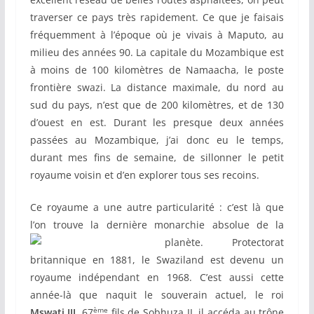
traverser ce pays très rapidement. Ce que je faisais
fréquemment à l’époque où je vivais à Maputo, au
milieu des années 90. La capitale du Mozambique est
à moins de 100 kilomètres de Namaacha, le poste
frontière swazi. La distance maximale, du nord au
sud du pays, n’est que de 200 kilomètres, et de 130
d’ouest en est. Durant les presque deux années
passées au Mozambique, j’ai donc eu le temps,
durant mes fins de semaine, de sillonner le petit
royaume voisin et d’en explorer tous ses recoins.
Ce royaume a une autre particularité : c’est là que
l’on trouve la dernière monarchie absolue de
la
planète. Protectorat
britannique en 1881, le Swaziland est devenu un
royaume indépendant en 1968. C’est aussi cette
année-là que naquit le souverain actuel, le roi
ème
Mswati III
. 67
fils de Sobhuza II, il accéda au trône