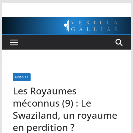
Passer
au
contenu
HISTOIRE
Les Royaumes
méconnus (9) : Le
Swaziland, un royaume
en perdition ?