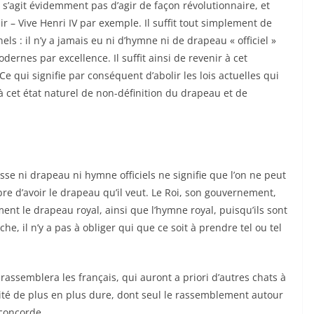
ne s’agit évidemment pas d’agir de façon révolutionnaire, et
 – Vive Henri IV par exemple. Il suffit tout simplement de
els : il n’y a jamais eu ni d’hymne ni de drapeau « officiel »
dernes par excellence. Il suffit ainsi de revenir à cet
. Ce qui signifie par conséquent d’abolir les lois actuelles qui
 à cet état naturel de non-définition du drapeau et de
isse ni drapeau ni hymne officiels ne signifie que l’on ne peut
bre d’avoir le drapeau qu’il veut. Le Roi, son gouvernement,
t le drapeau royal, ainsi que l’hymne royal, puisqu’ils sont
he, il n’y a pas à obliger qui que ce soit à prendre tel ou tel
rassemblera les français, qui auront a priori d’autres chats à
ité de plus en plus dure, dont seul le rassemblement autour
 concorde.