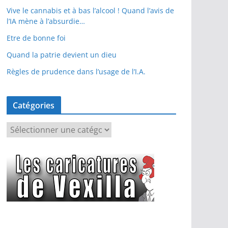
Vive le cannabis et à bas l’alcool ! Quand l’avis de
l’IA mène à l’absurdie…
Etre de bonne foi
Quand la patrie devient un dieu
Règles de prudence dans l’usage de l’I.A.
Catégories
C
a
t
é
g
o
r
i