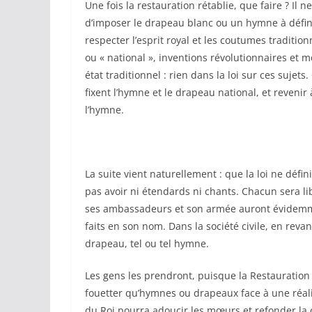
Une fois la restauration rétablie, que faire ? Il 
d’imposer le drapeau blanc ou un hymne à définir
respecter l’esprit royal et les coutumes traditionn
ou « national », inventions révolutionnaires et mo
état traditionnel : rien dans la loi sur ces sujets
fixent l’hymne et le drapeau national, et revenir
l’hymne.
La suite vient naturellement : que la loi ne défin
pas avoir ni étendards ni chants. Chacun sera li
ses ambassadeurs et son armée auront évidemmen
faits en son nom. Dans la société civile, en revanc
drapeau, tel ou tel hymne.
Les gens les prendront, puisque la Restauration 
fouetter qu’hymnes ou drapeaux face à une réal
du Roi pourra adoucir les mœurs et refonder la