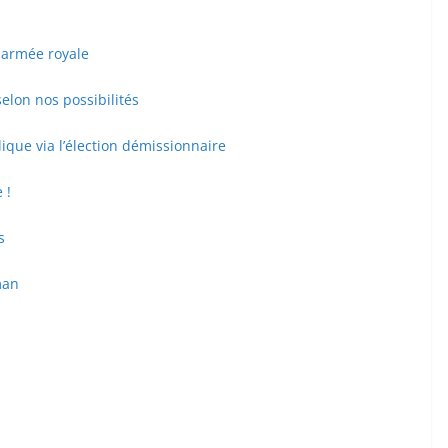
 armée royale
 selon nos possibilités
lique via l’élection démissionnaire
 !
s
man