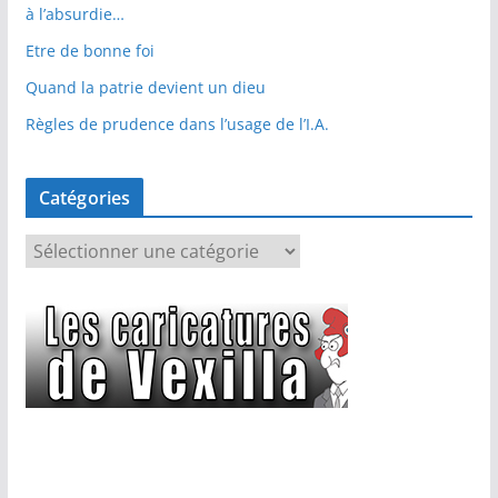
à l’absurdie…
Etre de bonne foi
Quand la patrie devient un dieu
Règles de prudence dans l’usage de l’I.A.
Catégories
C
a
t
é
g
o
r
i
e
s