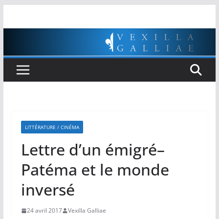
Passer
au
contenu
LITTÉRATURE / CINÉMA
Lettre d’un émigré–
Patéma et le monde
inversé
24 avril 2017
Vexilla Galliae