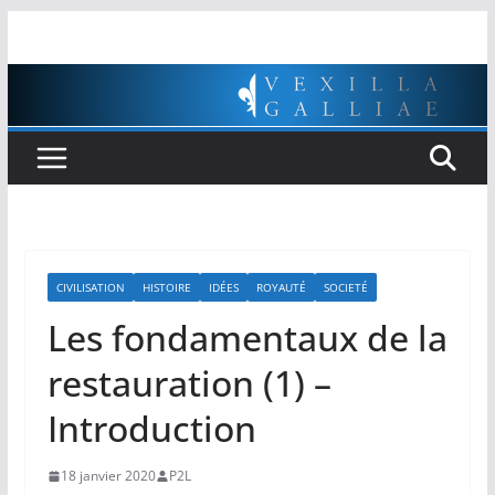
Passer
au
contenu
CIVILISATION
HISTOIRE
IDÉES
ROYAUTÉ
SOCIETÉ
Les fondamentaux de la
restauration (1) –
Introduction
18 janvier 2020
P2L