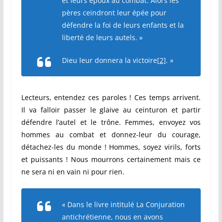
et leurs époux au combat. Alors les
pères ceindront leur épée pour
défendre la foi de leurs enfants et la
liberté de leurs autels. »
Dieu leur donnera la victoire
[2]
. »
Lecteurs, entendez ces paroles ! Ces temps arrivent.
Il va falloir passer le glaive au ceinturon et partir
défendre l’autel et le trône. Femmes, envoyez vos
hommes au combat et donnez-leur du courage,
détachez-les du monde ! Hommes, soyez virils, forts
et puissants ! Nous mourrons certainement mais ce
ne sera ni en vain ni pour rien.
« Dans le livre intitulé
La Conjuration
antichrétienne
, nous en avons