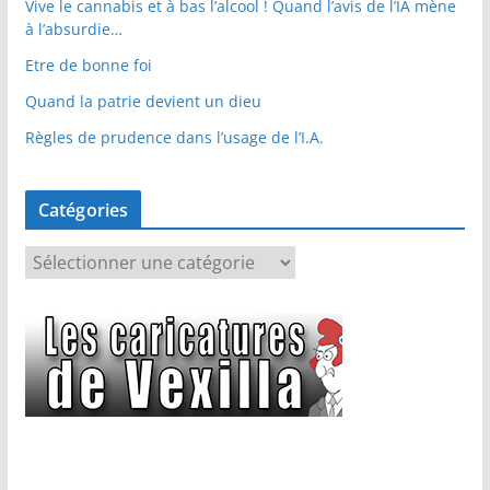
Vive le cannabis et à bas l’alcool ! Quand l’avis de l’IA mène
à l’absurdie…
Etre de bonne foi
Quand la patrie devient un dieu
Règles de prudence dans l’usage de l’I.A.
Catégories
C
a
t
é
g
o
r
i
e