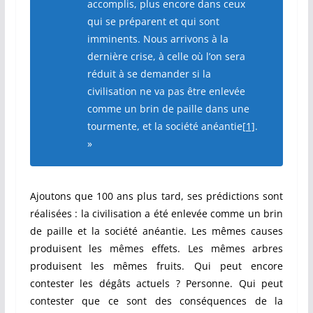
accomplis, plus encore dans ceux
qui se préparent et qui sont
imminents. Nous arrivons à la
dernière crise, à celle où l’on sera
réduit à se demander si la
civilisation ne va pas être enlevée
comme un brin de paille dans une
tourmente, et la société anéantie
[1]
.
»
Ajoutons que 100 ans plus tard, ses prédictions sont
réalisées : la civilisation a été enlevée comme un brin
de paille et la société anéantie. Les mêmes causes
produisent les mêmes effets. Les mêmes arbres
produisent les mêmes fruits. Qui peut encore
contester les dégâts actuels ? Personne. Qui peut
contester que ce sont des conséquences de la