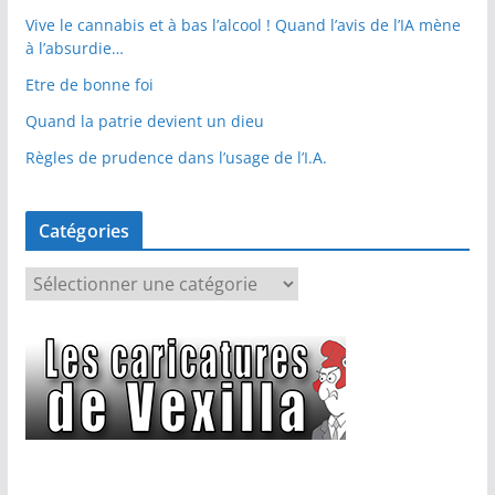
Vive le cannabis et à bas l’alcool ! Quand l’avis de l’IA mène
à l’absurdie…
Etre de bonne foi
Quand la patrie devient un dieu
Règles de prudence dans l’usage de l’I.A.
Catégories
C
a
t
é
g
o
r
i