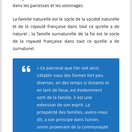
dans les paroisses et les voisinages.
La famille naturelle est le socle de la société naturelle
et de la royauté française dans tout ce qu’elle a de
naturel ; la famille surnaturelle de la foi est le socle
de la royauté française dans tout ce qu’elle a de
surnaturel.
« Ce patronat que l’on voit ainsi
s’établir sous des formes fort peu
diverses, en des temps si distants et
en tant de lieux, est évidemment
sorti de la famille, il est une
extension de son esprit. La
prospérité des familles, avons-nous
dit, a son principe dans l’union,
union provenant de la communauté