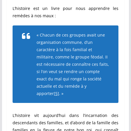
L’histoire est un livre pour nous apprendre les
remèdes à nos maux :
« Chacun de ces groupes avait une
organisation commune, d’un
caractère à la fois familial et
militaire, comme le groupe féodal. II
est nécessaire de connaître ces faits,
si l’on veut se rendre un compte
exact du mal qui ronge la société
actuelle et du remède à y
apporter
[5]
. »
L’histoire vit aujourd’hui dans l’incarnation des
descendants des familles, et d’abord de la famille des
familles en la figure de notre bon roi, qui connaît