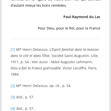
d’autant mieux les bons remèdes.
Paul-Raymond du Lac
Pour Dieu, pour le Roi, pour la France
gr
[1]
M
Henri Delassus,
L’Esprit familial dans la maison,
dans la cité et dans l’État
, Société Saint-Augustin, Lille,
1911, p. 54 ; Voir aussi : Abbé Augustin Lehmann,
Dieu a fait la France guérissable
, Victor Lecoffre, Paris,
1884.
gr
[2]
M
Henri Delassus,
op. cit.
, p. 54.
[3]
Ibid.
, p. 57.
[4]
Ibid.
, p. 57.