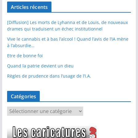
Articles récents
[Diffusion] Les morts de Lyhanna et de Louis, de nouveaux
drames qui traduisent un échec institutionnel
Vive le cannabis et à bas l’alcool ! Quand l’avis de l’IA mène
à l’absurdie…
Etre de bonne foi
Quand la patrie devient un dieu
Règles de prudence dans l’usage de l’I.A.
Catégories
C
a
t
é