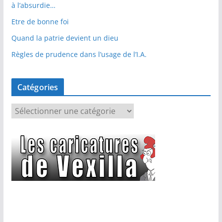
à l’absurdie…
Etre de bonne foi
Quand la patrie devient un dieu
Règles de prudence dans l’usage de l’I.A.
Catégories
C
a
t
é
g
o
r
i
e
s