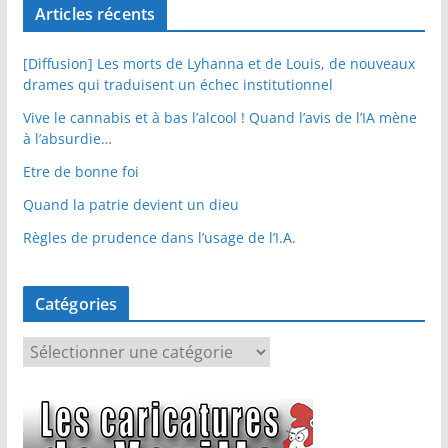
Articles récents
[Diffusion] Les morts de Lyhanna et de Louis, de nouveaux
drames qui traduisent un échec institutionnel
Vive le cannabis et à bas l’alcool ! Quand l’avis de l’IA mène
à l’absurdie…
Etre de bonne foi
Quand la patrie devient un dieu
Règles de prudence dans l’usage de l’I.A.
Catégories
C
a
t
é