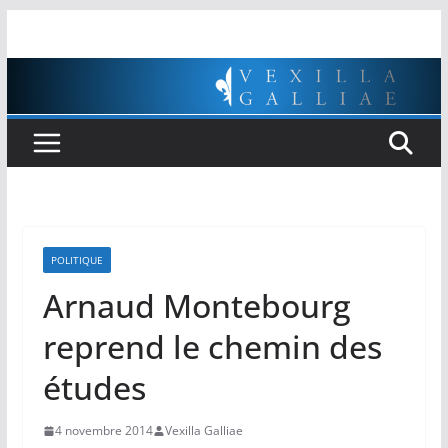
Passer
au
contenu
POLITIQUE
Arnaud Montebourg
reprend le chemin des
études
4 novembre 2014
Vexilla Galliae