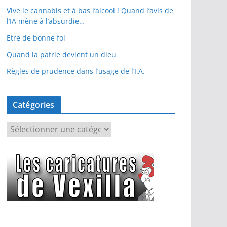
Vive le cannabis et à bas l’alcool ! Quand l’avis de
l’IA mène à l’absurdie…
Etre de bonne foi
Quand la patrie devient un dieu
Règles de prudence dans l’usage de l’I.A.
Catégories
C
a
t
é
g
o
r
i