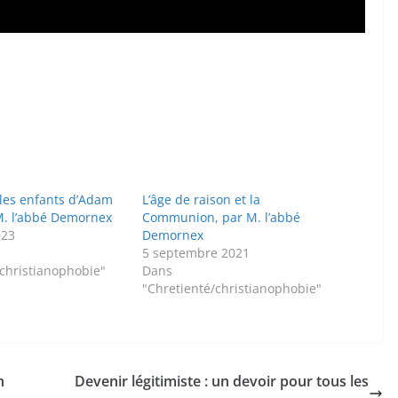
les enfants d’Adam
L’âge de raison et la
 M. l’abbé Demornex
Communion, par M. l’abbé
023
Demornex
5 septembre 2021
/christianophobie"
Dans
"Chretienté/christianophobie"
n
Devenir légitimiste : un devoir pour tous les