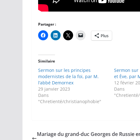
Partager :
Plus
Similaire
Sermon sur les principes
Sermon sur 
modernistes de la foi, par M.
et Ève, par
l’abbé Demornex
12 février 2
29 janvier 2023
Dans
Dans
"Chretienté
"Chretienté/christianophobie"
Mariage du grand-duc Georges de Russie e