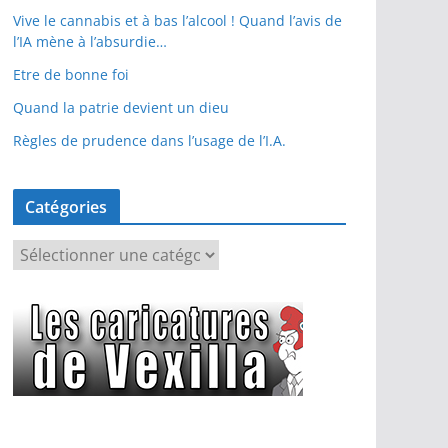
Vive le cannabis et à bas l’alcool ! Quand l’avis de
l’IA mène à l’absurdie…
Etre de bonne foi
Quand la patrie devient un dieu
Règles de prudence dans l’usage de l’I.A.
Catégories
C
a
t
é
g
o
r
i