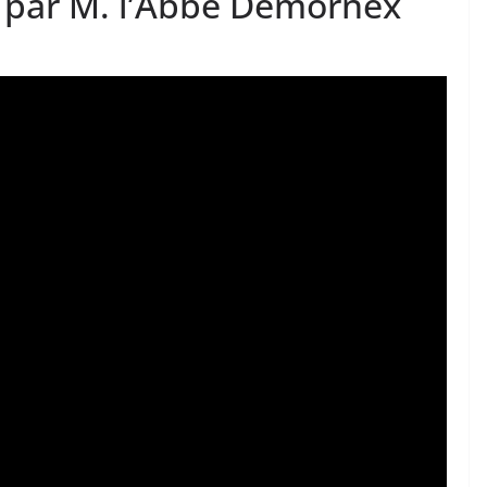
, par M. l’Abbé Demornex