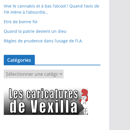
Vive le cannabis et à bas l’alcool ! Quand l’avis de
l’IA mène à l’absurdie…
Etre de bonne foi
Quand la patrie devient un dieu
Règles de prudence dans l’usage de l’I.A.
Catégories
C
a
t
é
g
o
r
i