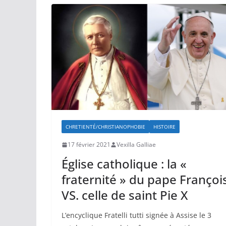
CHRETIENTÉ/CHRISTIANOPHOBIE
HISTOIRE
17 février 2021
Vexilla Galliae
Église catholique : la «
fraternité » du pape Françoi
VS. celle de saint Pie X
L’encyclique Fratelli tutti signée à Assise le 3