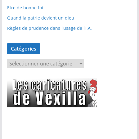
Etre de bonne foi
Quand la patrie devient un dieu
Règles de prudence dans l’usage de l’I.A.
Catégories
C
a
t
é
g
o
r
i
e
s