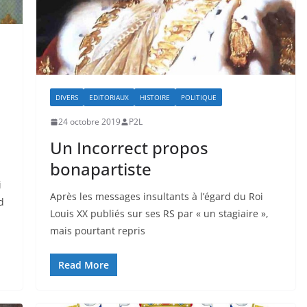
DIVERS
EDITORIAUX
HISTOIRE
POLITIQUE
24 octobre 2019
P2L
Un Incorrect propos
bonapartiste
i
Après les messages insultants à l’égard du Roi
d
Louis XX publiés sur ses RS par « un stagiaire »,
mais pourtant repris
Read More