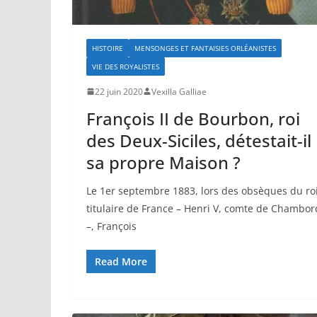
HISTOIRE
MENSONGES ET FANTAISIES ORLÉANISTES
VIE DES ROYALISTES
22 juin 2020
Vexilla Galliae
François II de Bourbon, roi
des Deux-Siciles, détestait-il
sa propre Maison ?
Le 1er septembre 1883, lors des obsèques du ro
titulaire de France – Henri V, comte de Chambor
–, François
Read More