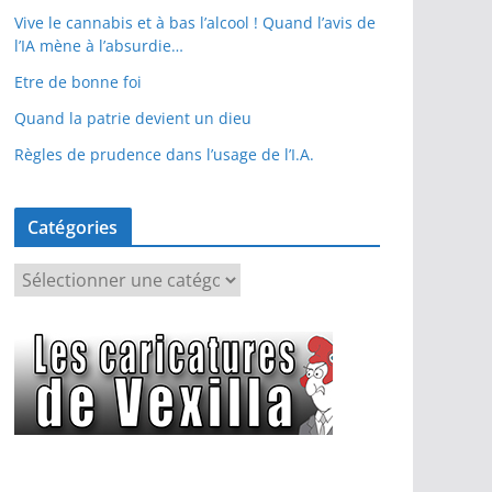
Vive le cannabis et à bas l’alcool ! Quand l’avis de
l’IA mène à l’absurdie…
Etre de bonne foi
Quand la patrie devient un dieu
Règles de prudence dans l’usage de l’I.A.
Catégories
C
a
t
é
g
o
r
i