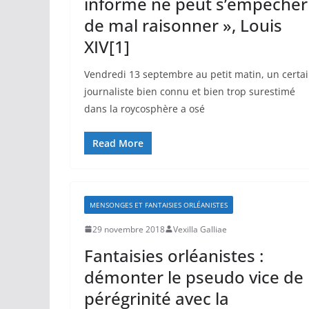
informé ne peut s’empêcher
de mal raisonner », Louis
XIV[1]
Vendredi 13 septembre au petit matin, un certa
journaliste bien connu et bien trop surestimé
dans la roycosphère a osé
Read More
MENSONGES ET FANTAISIES ORLÉANISTES
29 novembre 2018
Vexilla Galliae
Fantaisies orléanistes :
démonter le pseudo vice de
pérégrinité avec la