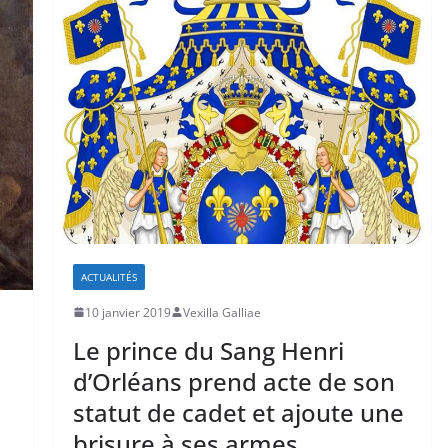
ACTUALITÉS
10 janvier 2019
Vexilla Galliae
Le prince du Sang Henri
d’Orléans prend acte de son
statut de cadet et ajoute une
brisure à ses armes