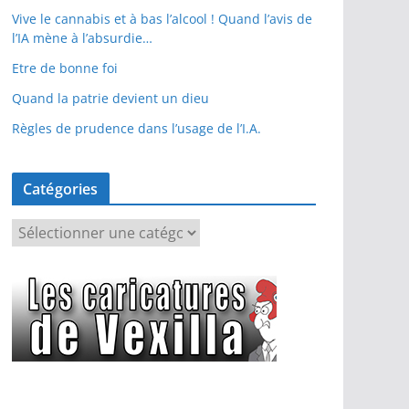
Vive le cannabis et à bas l’alcool ! Quand l’avis de
l’IA mène à l’absurdie…
Etre de bonne foi
Quand la patrie devient un dieu
Règles de prudence dans l’usage de l’I.A.
Catégories
C
a
t
é
g
o
r
i