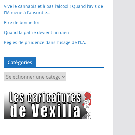
Vive le cannabis et à bas l’alcool ! Quand l’avis de
l’IA mène à l’absurdie…
Etre de bonne foi
Quand la patrie devient un dieu
Règles de prudence dans l’usage de l’I.A.
Catégories
C
a
t
é
g
o
r
i