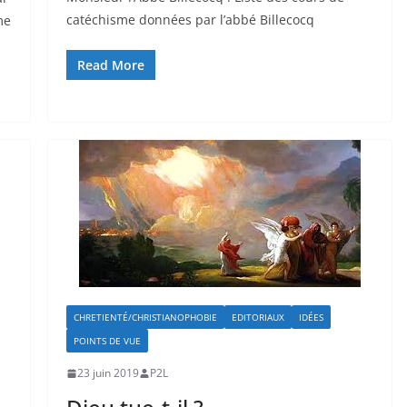
catéchisme données par l’abbé Billecocq
me
Read More
CHRETIENTÉ/CHRISTIANOPHOBIE
EDITORIAUX
IDÉES
POINTS DE VUE
23 juin 2019
P2L