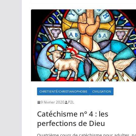
CHRETIENTÉ/CHRISTIANOPHOBIE
CIVILISATION
9 février 2020
P2L
Catéchisme n° 4 : les
perfections de Dieu
Quatrième cours de catéchisme pour adultes, p