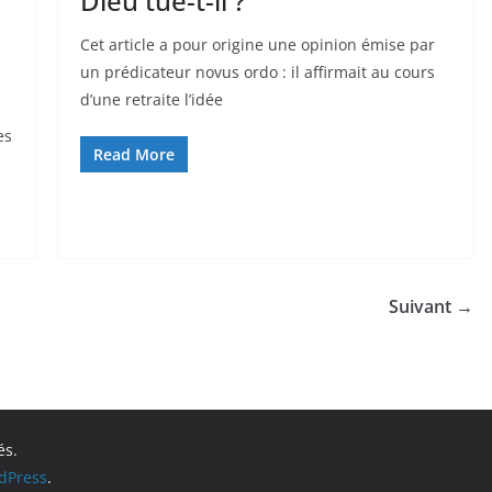
Dieu tue-t-il ?
Cet article a pour origine une opinion émise par
un prédicateur novus ordo : il affirmait au cours
d’une retraite l’idée
es
Read More
Suivant →
és.
dPress
.