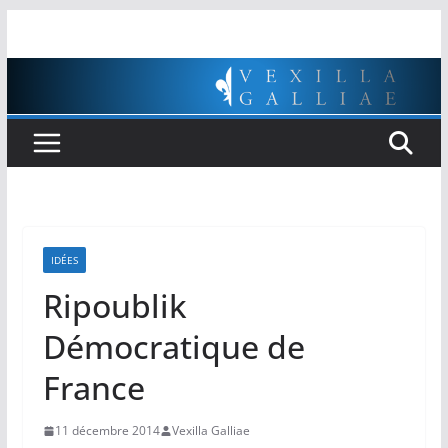
Passer
au
contenu
IDÉES
Ripoublik
Démocratique de
France
11 décembre 2014
Vexilla Galliae