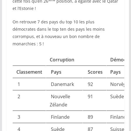
cette fois qu’en 26
position, à égalité avec le Qatar
et l’Estonie !
On retrouve 7 des pays du top 10 les plus
démocrates dans le top ten des pays les moins
corrompus, et à nouveau un bon nombre de
monarchies : 5 !
Corruption
Démocrat
Classement
Pays
Scores
Pays
1
Danemark
92
Norvège
2
Nouvelle
91
Suède
Zélande
3
Finlande
89
Finlande
4
Suède
87
Suisse