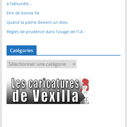
à l’absurdie…
Etre de bonne foi
Quand la patrie devient un dieu
Règles de prudence dans l’usage de l’I.A.
Catégories
C
a
t
é
g
o
r
i
e
s