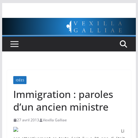
Passer
au
contenu
IDÉES
Immigration : paroles
d’un ancien ministre
27 avril 2013
Vexilla Galliae
Li