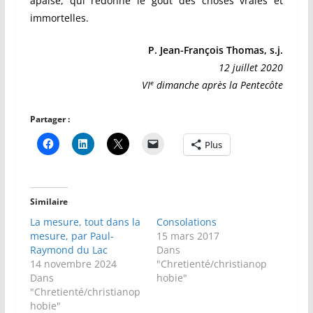
apaise, qui redonne le goût des choses vraies et
immortelles.
P. Jean-François Thomas, s.j.
12 juillet 2020
e
VI
dimanche après la Pentecôte
Partager :
Plus
Similaire
La mesure, tout dans la
Consolations
mesure, par Paul-
15 mars 2017
Raymond du Lac
Dans
14 novembre 2024
"Chretienté/christianop
Dans
hobie"
"Chretienté/christianop
hobie"