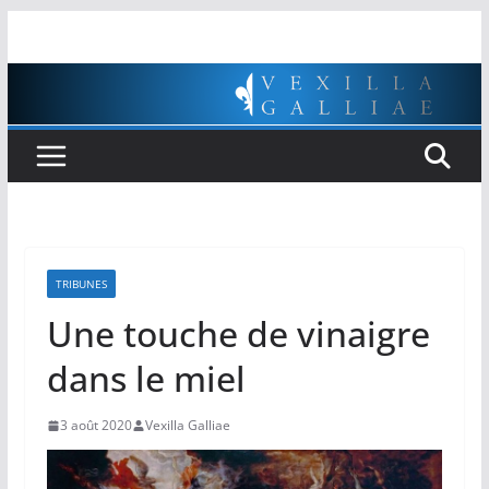
Passer
au
contenu
TRIBUNES
Une touche de vinaigre
dans le miel
3 août 2020
Vexilla Galliae