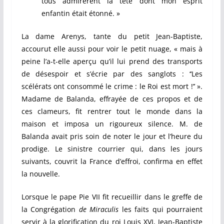
tous admirèrent la tête dont mon esprit
enfantin était étonné. »
La dame Arenys, tante du petit Jean-Baptiste,
accourut elle aussi pour voir le petit nuage, « mais à
peine l’a-t-elle aperçu qu’il lui prend des transports
de désespoir et s’écrie par des sanglots : ‘‘Les
scélérats ont consommé le crime : le Roi est mort !’’ ».
Madame de Balanda, effrayée de ces propos et de
ces clameurs, fit rentrer tout le monde dans la
maison et imposa un rigoureux silence. M. de
Balanda avait pris soin de noter le jour et l’heure du
prodige. Le sinistre courrier qui, dans les jours
suivants, couvrit la France d’effroi, confirma en effet
la nouvelle.
Lorsque le pape Pie VII fit recueillir dans le greffe de
la Congrégation
de Miraculis
les faits qui pourraient
servir à la glorification du roi Louis XVI, Jean-Baptiste