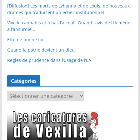
[Diffusion] Les morts de Lyhanna et de Louis, de nouveaux
drames qui traduisent un échec institutionnel
Vive le cannabis et à bas l’alcool ! Quand l’avis de l’IA mène
à l’absurdie…
Etre de bonne foi
Quand la patrie devient un dieu
Règles de prudence dans l’usage de l’I.A.
Catégories
C
a
t
é
g
o