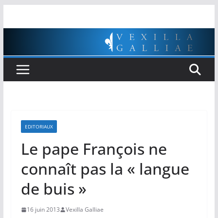
Passer
au
contenu
EDITORIAUX
Le pape François ne
connaît pas la « langue
de buis »
16 juin 2013
Vexilla Galliae