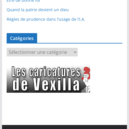
Etre de bonne foi
Quand la patrie devient un dieu
Règles de prudence dans l’usage de l’I.A.
Catégories
C
a
t
é
g
o
r
i
e
s