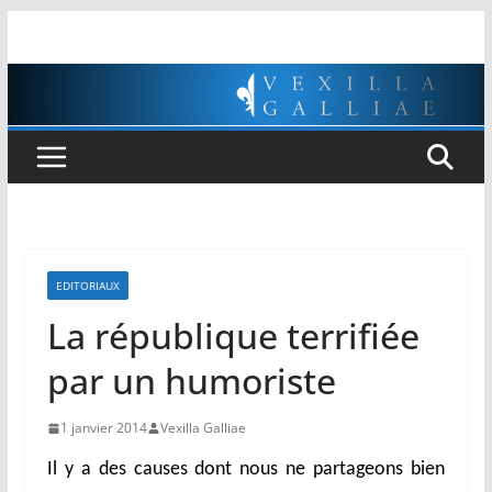
Passer
au
contenu
EDITORIAUX
La république terrifiée
par un humoriste
1 janvier 2014
Vexilla Galliae
I
l y a des causes dont nous ne partageons bien