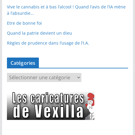
Vive le cannabis et à bas l’alcool ! Quand l’avis de l’IA mène
à l’absurdie…
Etre de bonne foi
Quand la patrie devient un dieu
Règles de prudence dans l’usage de l’I.A.
Catégories
C
a
t
é
g
o
r
i