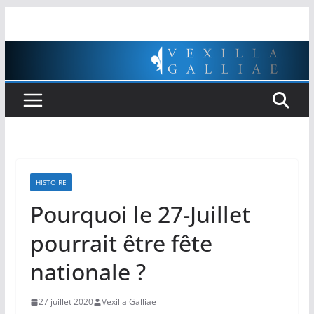
Passer
au
contenu
HISTOIRE
Pourquoi le 27-Juillet
pourrait être fête
nationale ?
27 juillet 2020
Vexilla Galliae