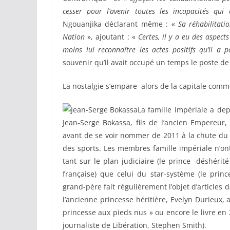
cesser pour l’avenir toutes les incapacités qui 
Ngouanjika déclarant même : «
Sa réhabilitati
Nation
», ajoutant : «
Certes, il y a eu des aspect
moins lui reconnaître les actes positifs qu’il a p
souvenir qu’il avait occupé un temps le poste d
La nostalgie s’empare alors de la capitale com
La famille impériale a dep
Jean-Serge Bokassa, fils de l’ancien Empereur
avant de se voir nommer de 2011 à la chute du 
des sports. Les membres famille impériale n’on
tant sur le plan judiciaire (le prince -déshér
française) que celui du star-système (le prin
grand-père fait régulièrement l’objet d’articles 
l’ancienne princesse héritière, Evelyn Durieux, a
princesse aux pieds nus » ou encore le livre en
journaliste de Libération, Stephen Smith).