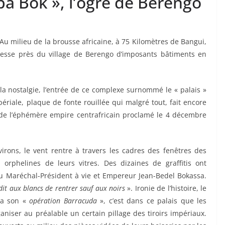
a Bok », l’ogre de Berengo
Au milieu de la brousse africaine, à 75 Kilomètres de Bangui,
dresse près du village de Berengo d’imposants bâtiments en
 la nostalgie, l’entrée de ce complexe surnommé le « palais »
ériale, plaque de fonte rouillée qui malgré tout, fait encore
e de l’éphémère empire centrafricain proclamé le 4 décembre
rons, le vent rentre à travers les cadres des fenêtres des
 orphelines de leurs vitres. Des dizaines de graffitis ont
u Maréchal-Président à vie et Empereur Jean-Bedel Bokassa.
dit aux blancs de rentrer sauf aux noirs
». Ironie de l’histoire, le
ra son «
opération Barracuda
», c’est dans ce palais que les
ganiser au préalable un certain pillage des tiroirs impériaux.