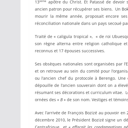
ième
13
apôtre du Christ. Et Patassé de devoir s
ancien patron pour récupérer ses biens. Un Boka
mourir la même année, proposait encore ses
réconciliation nationale dans un pays secoué par 
Traité de « caligula tropical », « de roi Ubue
son règne alterna entre religion catholique 
reconnus et 17 épouses successives.
Ses obsèques nationales sont organisées par l
et on retrouve au sein du comité pour l’organi
ou l’ancien chef du protocole à Berengo. Une d
dépouille de l’ancien souverain dont on a élev
résumant ses décorations et curriculum vitae. L
ornées des «
B
» de son nom. Vestiges et témoin
Avec l’arrivée de François Bozizé au pouvoir en 2
décembre 2010, le Président Bozizé signe un dé
Centrafrique et «
effaçait les condamnations pé