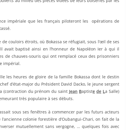
là ouverts au milieu des pièces vidées de leurs boiseries par les
nce impériale que les français piloteront les opérations de
tassé.
 de couloirs étroits, où Bokassa se réfugiait, sous l’œil de ses
il avait baptisé ainsi en l’honneur de Napoléon Ier à qui il
nes de chauves-souris qui ont remplacé ceux des prisonniers
e impérial.
lle les heures de gloire de la famille Bokassa dont le destin
s chef d’état-major du Président David Dacko, le jeune sergent
ssa (contraction du prénom du saint
Jean
B
aptist
e
de
L
a Salle)
emeurant très populaire à ses débuts.
passait sous ses fenêtres à commencer par les futurs acteurs
e l’ancienne colonie forestière d’Oubangui-Chari, on fait de la
enverser mutuellement sans vergogne, … quelques fois avec