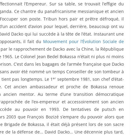
fectionnait l’Empereur. Sur sa table, se trouvait l’effigie du
oganda. Ce chantre du panafricanisme messianique et ancien
occuper son poste. Tribun hors pair et prêtre défroqué, il
un accident d’avion pour lequel, derrière, beaucoup ont vu
avid Dacko qui lui succède à la tête de l’état. Instaurant une
 opposants, il fait du
Mouvement pour l’Évolution Sociale de
par le rapprochement de Dacko avec la Chine, la République
 1965. Le Colonel Jean Bedel Bokassa n’était ni plus ni moins
 prison. C’est dans les bagages de l’armée française que Dacko
 sans avoir été nommé un temps Conseiller de son tombeur à
er
e tient pas longtemps. Le 1
septembre 1981, son chef d’état-
se. Cet ancien ambassadeur et proche de Bokassa renoue
n ancien mentor. Au terme d’une transition démocratique
 rapprochée de l’ex-empereur et accessoirement son ancien
accède au pouvoir en 1993. De tentatives de putsch en
mars 2003 que François Bozizé s’empare du pouvoir alors que
e Brigade de Bokassa, il était déjà présent lors de son sacre
re de la défense de… David Dacko… Une décennie plus tard,