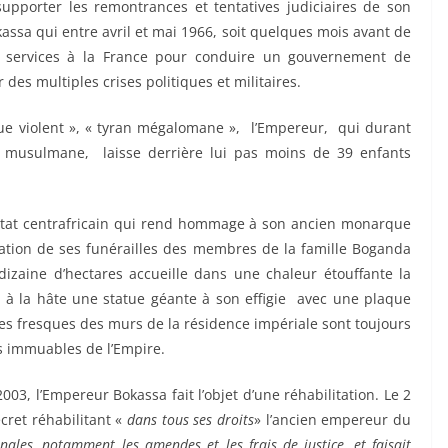
upporter les remontrances et tentatives judiciaires de son
ssa qui entre avril et mai 1966, soit quelques mois avant de
 services à la France pour conduire un gouvernement de
des multiples crises politiques et militaires.
sque violent », « tyran mégalomane », l’Empereur, qui durant
et musulmane, laisse derrière lui pas moins de 39 enfants
’Etat centrafricain qui rend hommage à son ancien monarque
sation de ses funérailles des membres de la famille Boganda
izaine d’hectares accueille dans une chaleur étouffante la
é à la hâte une statue géante à son effigie avec une plaque
es fresques des murs de la résidence impériale sont toujours
s immuables de l’Empire.
003, l’Empereur Bokassa fait l’objet d’une réhabilitation. Le 2
cret réhabilitant «
dans tous ses droits
» l’ancien empereur du
nales, notamment les amendes et les frais de justice, et faisait