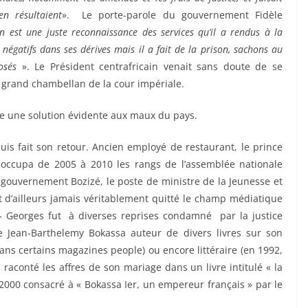
en résultaient
». Le porte-parole du gouvernement Fidèle
on est une juste reconnaissance des services qu’il a rendus à la
s négatifs dans ses dérives mais il a fait de la prison, sachons au
osés
». Le Président centrafricain venait sans doute de se
e grand chambellan de la cour impériale.
me une solution évidente aux maux du pays.
uis fait son retour. Ancien employé de restaurant, le prince
, occupa de 2005 à 2010 les rangs de l’assemblée nationale
gouvernement Bozizé, le poste de ministre de la Jeunesse et
t d’ailleurs jamais véritablement quitté le champ médiatique
ité- Georges fut à diverses reprises condamné par la justice
ce Jean-Barthelemy Bokassa auteur de divers livres sur son
dans certains magazines people) ou encore littéraire (en 1992,
 raconté les affres de son mariage dans un livre intitulé « la
 2000 consacré à « Bokassa Ier, un empereur français » par le