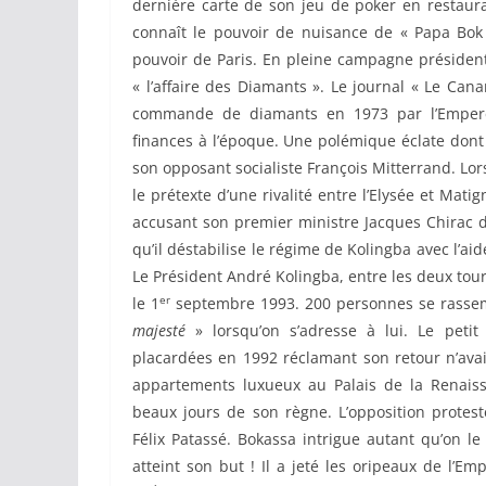
dernière carte de son jeu de poker en restauran
connaît le pouvoir de nuisance de « Papa Bok
pouvoir de Paris. En pleine campagne présidenti
« l’affaire des Diamants ». Le journal « Le Can
commande de diamants en 1973 par l’Empereur
finances à l’époque. Une polémique éclate dont 
son opposant socialiste François Mitterrand. Lor
le prétexte d’une rivalité entre l’Elysée et Mati
accusant son premier ministre Jacques Chirac d
qu’il déstabilise le régime de Kolingba avec l’ai
Le Président André Kolingba, entre les deux tour
er
le 1
septembre 1993. 200 personnes se rassem
majesté
» lorsqu’on s’adresse à lui. Le petit
placardées en 1992 réclamant son retour n’avai
appartements luxueux au Palais de la Renais
beaux jours de son règne. L’opposition protest
Félix Patassé. Bokassa intrigue autant qu’on 
atteint son but ! Il a jeté les oripeaux de l’E