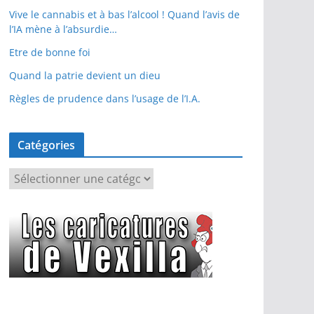
Vive le cannabis et à bas l’alcool ! Quand l’avis de
l’IA mène à l’absurdie…
Etre de bonne foi
Quand la patrie devient un dieu
Règles de prudence dans l’usage de l’I.A.
Catégories
C
a
t
é
g
o
r
i