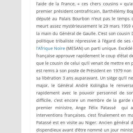
l’aide de la France, « ces chers cousins » qu’af
premier président centrafricain, Barthélémy B
député au Palais Bourbon n’eut pas le temps d’
meurt assez mystérieusement le 29 mars 1959 d’
la main du Général de Gaulle. C’est son cousin D
politique tribaliste répressive à l’égard de ses
l’Afrique Noire
(MESAN) un parti unique. Excédé 
française approuve rapidement le coup d’état de
que le cousin de celui qu’il venait de mettre en
est remis à son poste de Président en 1979 non
sa libération 3 ans auparavant. Un siège qu’il n
major, le Général André Kolingba le renver
rapidement avec le pouvoir personnel de so
difficile, c’est encore un membre de la garde
premier ministre, Ange Félix Patassé qui 
interventions françaises, c’est finalement en 
Patassé est en visite au Niger. Ancien général d
dispendieux avant d’être nommé un jour minist