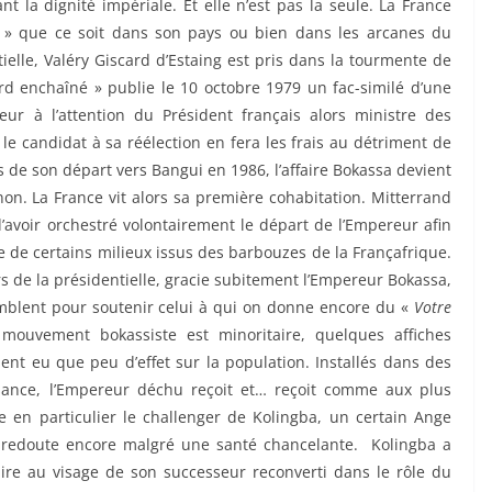
t la dignité impériale. Et elle n’est pas la seule. La France
 » que ce soit dans son pays ou bien dans les arcanes du
elle, Valéry Giscard d’Estaing est pris dans la tourmente de
ard enchaîné » publie le 10 octobre 1979 un fac-similé d’une
 à l’attention du Président français alors ministre des
le candidat à sa réélection en fera les frais au détriment de
s de son départ vers Bangui en 1986, l’affaire Bokassa devient
gnon. La France vit alors sa première cohabitation. Mitterrand
’avoir orchestré volontairement le départ de l’Empereur afin
de de certains milieux issus des barbouzes de la Françafrique.
s de la présidentielle, gracie subitement l’Empereur Bokassa,
blent pour soutenir celui à qui on donne encore du «
Votre
 mouvement bokassiste est minoritaire, quelques affiches
ent eu que peu d’effet sur la population. Installés dans des
sance, l’Empereur déchu reçoit et… reçoit comme aux plus
e en particulier le challenger de Kolingba, un certain Ange
le redoute encore malgré une santé chancelante. Kolingba a
mpire au visage de son successeur reconverti dans le rôle du