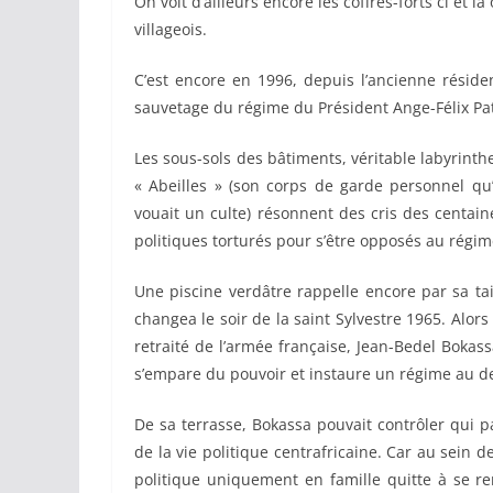
On voit d’ailleurs encore les coffres-forts ci et 
villageois.
C’est encore en 1996, depuis l’ancienne réside
sauvetage du régime du Président Ange-Félix Pa
Les sous-sols des bâtiments, véritable labyrinthe
« Abeilles » (son corps de garde personnel qu’
vouait un culte) résonnent des cris des centai
politiques torturés pour s’être opposés au régim
Une piscine verdâtre rappelle encore par sa tai
changea le soir de la saint Sylvestre 1965. Alor
retraité de l’armée française, Jean-Bedel Boka
s’empare du pouvoir et instaure un régime au d
De sa terrasse, Bokassa pouvait contrôler qui 
de la vie politique centrafricaine. Car au sein d
politique uniquement en famille quitte à se r