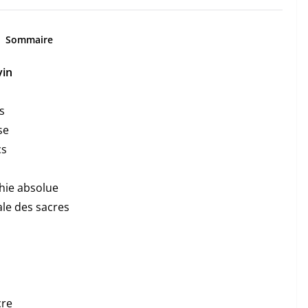
Sommaire
vin
s
se
cs
hie absolue
le des sacres
cre