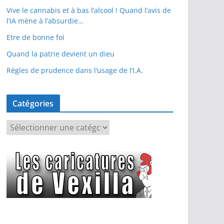
Vive le cannabis et à bas l’alcool ! Quand l’avis de
l’IA mène à l’absurdie…
Etre de bonne foi
Quand la patrie devient un dieu
Règles de prudence dans l’usage de l’I.A.
Catégories
C
a
t
é
g
o
r
i