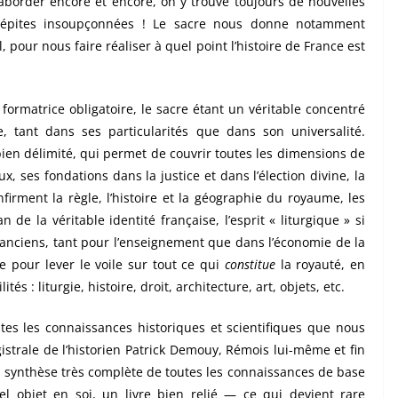
’aborder encore et encore, on y trouve toujours de nouvelles
épites insoupçonnées ! Le sacre nous donne notamment
, pour nous faire réaliser à quel point l’histoire de France est
formatrice obligatoire, le sacre étant un véritable concentré
e, tant dans ses particularités que dans son universalité.
bien délimité, qui permet de couvrir toutes les dimensions de
ux, ses fondations dans la justice et dans l’élection divine, la
firment la règle, l’histoire et la géographie du royaume, les
 de la véritable identité française, l’esprit « liturgique » si
anciens, tant pour l’enseignement que dans l’économie de la
e pour lever le voile sur tout ce qui
constitue
la royauté, en
s : liturgie, histoire, droit, architecture, art, objets, etc.
utes les connaissances historiques et scientifiques que nous
strale de l’historien Patrick Demouy, Rémois lui-même et fin
e synthèse très complète de toutes les connaissances de base
el objet en soi, un livre bien relié — ce qui devient rare