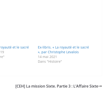
 royauté et le sacré
Ex-libris. « La royauté et le sacré
019
», par Christophe Levalois
re"
14 mai 2021
Dans "Histoire"
[CEH] La mission Sixte. Partie 3 : L’Affaire Sixte