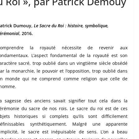
du Roi », par Patrick Demouy
atrick Dumouy,
Le Sacre du Roi : histoire, symbolique,
érémonial
, 2016.
Comprendre la royauté nécessite de revenir aux
ondamentaux. L’aspect fondamental de la royauté est son
aractère sacré, trop oublié dans un vingtième siècle obsédé
ar la monarchie, le pouvoir et l’opposition, trop oublié dans
n monde qui ne comprend comme religion que celle de
’homme.
a sagesse des anciens savait signifier tout cela dans la
érémonie du sacre de nos rois. Le sacre du roi est de ces
bjets historiques si complets qu’ils sont difficilement
éfinissables synthétiquement. Malgré une apparente
implicité, le sacre est inépuisable de sens. L’on a beau