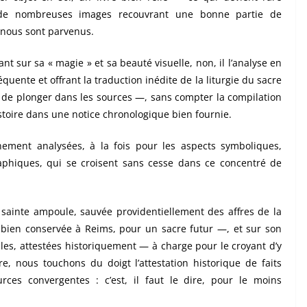
 de nombreuses images recouvrant une bonne partie de
 nous sont parvenus.
ant sur sa « magie » et sa beauté visuelle, non, il l’analyse en
uente et offrant la traduction inédite de la liturgie du sacre
t de plonger dans les sources —, sans compter la compilation
stoire dans une notice chronologique bien fournie.
nement analysées, à la fois pour les aspects symboliques,
raphiques, qui se croisent sans cesse dans ce concentré de
 sainte ampoule, sauvée providentiellement des affres de la
 bien conservée à Reims, pour un sacre futur —, et sur son
lles, attestées historiquement — à charge pour le croyant d’y
re, nous touchons du doigt l’attestation historique de faits
rces convergentes : c’est, il faut le dire, pour le moins