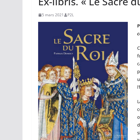
Ex-libris. « Le Sacre 
5 mars 2021
P2L
P
c
f
c
p
u
l
L
c
o
d
s