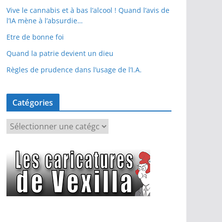
Vive le cannabis et à bas l’alcool ! Quand l’avis de
l’IA mène à l’absurdie…
Etre de bonne foi
Quand la patrie devient un dieu
Règles de prudence dans l’usage de l’I.A.
Catégories
C
a
t
é
g
o
r
i