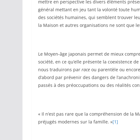
mettre en perspective les divers éléments prés
général mettant en jeu tant la volonté toute hu
des sociétés humaines, qui semblent trouver leur
la Maison et autres organisations ne sont que l
Le Moyen-âge japonais permet de mieux compren
société, en ce qu’elle présente la coexistence d
nous traduirons par
race
ou parentèle ou encor
d’abord par prévenir des dangers de l’anachron
passés à des préoccupations ou des réalités co
« Il n’est pas rare que la compréhension de la 
préjugés modernes sur la famille. »
[1]