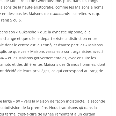
ons de Ministre ou de Généralissime, puis, dans les rangs
Maisons de la haute-aristocratie, comme les Maisons à noms
ore en dessous les Maisons de «
samouraïs
– serviteurs », qui
 rang 5 ou 6.
dans son « Gukansho » que la dynastie nippone, à la
s changé et que dès le départ existe la distinction entre
yale dont le centre est le Tennô, et d’autre part les « Maisons
 explique que ces « Maisons vassales » sont organisées avec à
aku –
et les Maisons gouvernementales, avec ensuite les
namoto et des différentes Maisons des Grands hommes, dont
ont décidé de leurs privilèges, ce qui correspond au rang de
le large –
uji
– vers la Maison de façon indistincte, la seconde
e subdivision de la première. Nous traduisons
uji
dans la
u terme, c’est-à-dire de lignée remontant à un certain