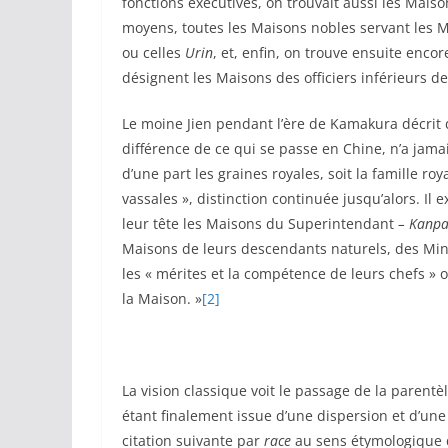
fonctions exécutives, on trouvait aussi les Mais
moyens, toutes les Maisons nobles servant les 
ou celles
Urin
, et, enfin, on trouve ensuite enc
désignent les Maisons des officiers inférieurs de
Le moine Jien pendant l’ère de Kamakura décrit 
différence de ce qui se passe en Chine, n’a jamai
d’une part les graines royales, soit la famille ro
vassales », distinction continuée jusqu’alors. Il
leur tête les Maisons du Superintendant
– Kanp
Maisons de leurs descendants naturels, des Mi
les « mérites et la compétence de leurs chefs » 
la Maison. »
[2]
La vision classique voit le passage de la parentè
étant finalement issue d’une dispersion et d’un
citation suivante par
race
au sens étymologique d