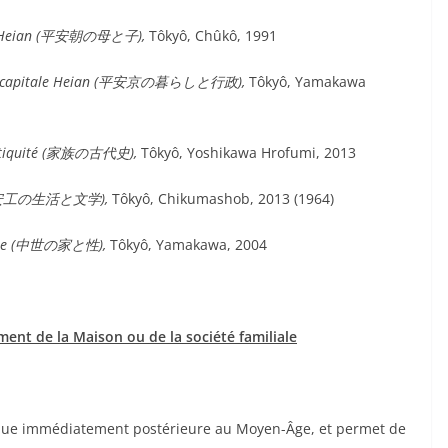
Heian
(平安朝の母と子),
Tôkyô, Chûkô, 1991
 capitale Heian
(平安京の暮らしと行政),
Tôkyô, Yamakawa
tiquité
(家族の古代史),
Tôkyô, Yoshikawa Hrofumi, 2013
an (平安工の生活と文学),
Tôkyô, Chikumashob, 2013 (1964)
enre (中世の家と性),
Tôkyô, Yamakawa, 2004
ent de la Maison ou de la société familiale
oque immédiatement postérieure au Moyen-Âge, et permet de