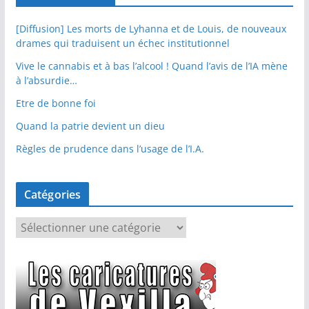
[Diffusion] Les morts de Lyhanna et de Louis, de nouveaux
drames qui traduisent un échec institutionnel
Vive le cannabis et à bas l’alcool ! Quand l’avis de l’IA mène
à l’absurdie…
Etre de bonne foi
Quand la patrie devient un dieu
Règles de prudence dans l’usage de l’I.A.
Catégories
C
a
t
é
g