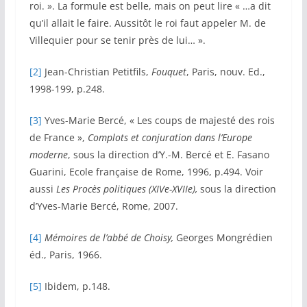
roi. ». La formule est belle, mais on peut lire « …a dit
qu’il allait le faire. Aussitôt le roi faut appeler M. de
Villequier pour se tenir près de lui… ».
[2]
Jean-Christian Petitfils,
Fouquet
, Paris, nouv. Ed.,
1998-199, p.248.
[3]
Yves-Marie Bercé, « Les coups de majesté des rois
de France »,
Complots et conjuration dans l’Europe
moderne
, sous la direction d’Y.-M. Bercé et E. Fasano
Guarini, Ecole française de Rome, 1996, p.494. Voir
aussi
Les Procès politiques (XIVe-XVIIe),
sous la direction
d’Yves-Marie Bercé, Rome, 2007.
[4]
Mémoires de l’abbé de Choisy,
Georges Mongrédien
éd., Paris, 1966.
[5]
Ibidem, p.148.