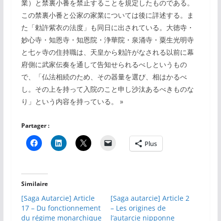
業）と禁裏小番を禁止することを規定したものである。
この禁裏小番と公家の家業については後に詳述する。ま
た「勅許紫衣の法度」も同日に出されている。大徳寺・
妙心寺・知恩寺・知恩院・浄華院・泉涌寺・粟生光明寺
と七ヶ寺の住持職は、天皇から勅許がなされる以前に幕
府側に武家伝奏を通して告知せられるべしというもの
で、「仏法相続のため、その器量を選び、相はかるべ
し。その上を持って入院のこと申し沙汰あるべきものな
り」という内容を持っている。 »
Partager :
Plus
Similaire
[Saga Autarcie] Article
[Saga autarcie] Article 2
17 – Du fonctionnement
– Les origines de
du régime monarchique
l’autarcie nipponne