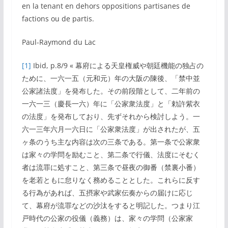
en la tenant en dehors oppositions partisanes de
factions ou de partis.
Paul-Raymond du Lac
[1]
Ibid, p.8/9 « 幕府による天皇権威や朝廷機能の独占の
ために、一六一五（元和元）年の大阪の陳後、「禁中並
公家諸法度」を発布した。その前段階として、二年前の
一六一三（慶長一六）年に「公家衆法度」と「勅許紫衣
の法度」を発布しており、先ずそれから検討しよう。一
六一三年六月一六日に「公家衆法度」が出されたが、五
ヶ条のうち主な内容は次の三条である。第一条で公家衆
は家々の学問を励むこと、第二条で行儀、法度にそむく
者は流罪に処すこと、第三条で昼夜の御番（禁裏小番）
を老若ともに怠りなく務めることとした。これらに反す
る行為があれば、五摂家や武家伝奏からの届けに応じ
て、幕府が流罪などの沙汰をすると明記した。つまり江
戸時代の公家の役儀（義務）は、家々の学問（公家家