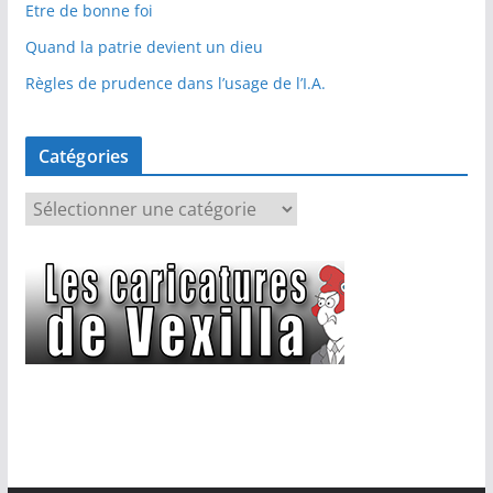
Etre de bonne foi
Quand la patrie devient un dieu
Règles de prudence dans l’usage de l’I.A.
Catégories
C
a
t
é
g
o
r
i
e
s