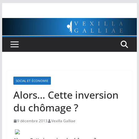
Passer
au
contenu
SOCIAL ET ÉCONOMIE
Alors… Cette inversion
du chômage ?
9 décembre 2013
Vexilla Galliae