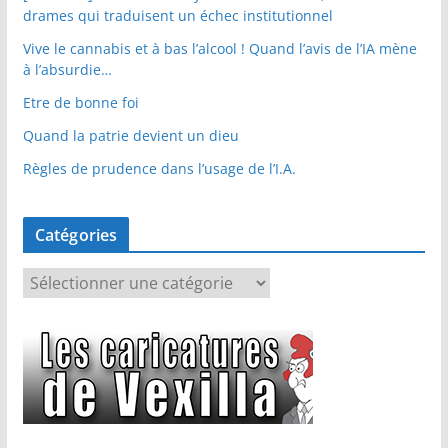
drames qui traduisent un échec institutionnel
Vive le cannabis et à bas l’alcool ! Quand l’avis de l’IA mène
à l’absurdie…
Etre de bonne foi
Quand la patrie devient un dieu
Règles de prudence dans l’usage de l’I.A.
Catégories
C
a
t
é
g
o
r