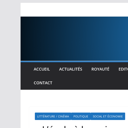
Passer
au
contenu
ACCUEIL
ACTUALITÉS
ROYAUTÉ
EDIT
CONTACT
LITTÉRATURE / CINÉMA
POLITIQUE
SOCIAL ET ÉCONOMIE