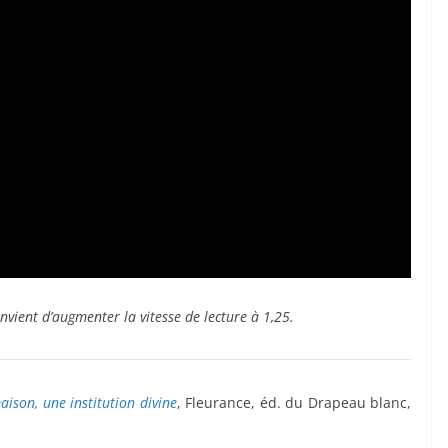
nvient d’augmenter la vitesse de lecture à 1,25.
aison, une institution divine
, Fleurance, éd. du Drapeau blanc,