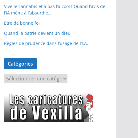
Vive le cannabis et à bas l’alcool ! Quand l’avis de
l’IA mène à l’absurdie…
Etre de bonne foi
Quand la patrie devient un dieu
Règles de prudence dans l’usage de l’I.A.
Catégories
C
a
t
é
g
o
r
i