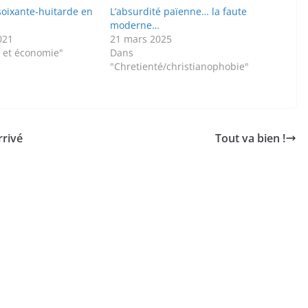
soixante-huitarde en
L’absurdité païenne… la faute
moderne…
021
21 mars 2025
l et économie"
Dans
"Chretienté/christianophobie"
rrivé
Tout va bien !