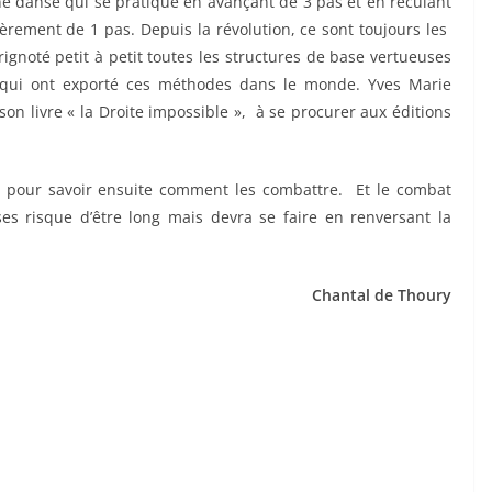
ne danse qui se pratique en avançant de 3 pas et en reculant
èrement de 1 pas. Depuis la révolution, ce sont toujours les
ignoté petit à petit toutes les structures de base vertueuses
t qui ont exporté ces méthodes dans le monde. Yves Marie
on livre « la Droite impossible », à se procurer aux éditions
 pour savoir ensuite comment les combattre. Et le combat
es risque d’être long mais devra se faire en renversant la
Chantal de Thoury