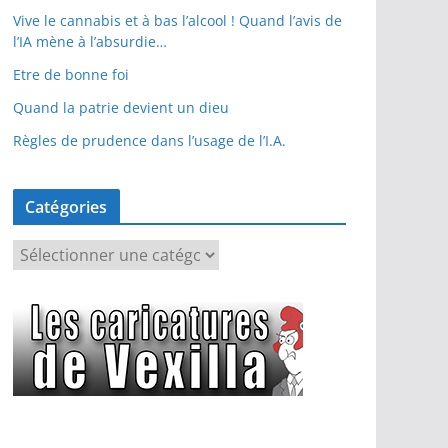
Vive le cannabis et à bas l’alcool ! Quand l’avis de
l’IA mène à l’absurdie…
Etre de bonne foi
Quand la patrie devient un dieu
Règles de prudence dans l’usage de l’I.A.
Catégories
C
a
t
é
g
o
r
i