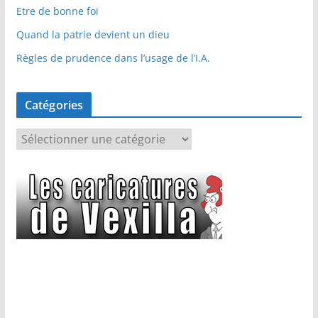
Etre de bonne foi
Quand la patrie devient un dieu
Règles de prudence dans l’usage de l’I.A.
Catégories
C
a
t
é
g
o
r
i
e
s