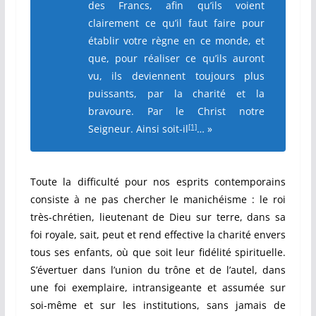
des Francs, afin qu’ils voient
clairement ce qu’il faut faire pour
établir votre règne en ce monde, et
que, pour réaliser ce qu’ils auront
vu, ils deviennent toujours plus
puissants, par la charité et la
bravoure. Par le Christ notre
[1]
Seigneur. Ainsi soit-il
… »
Toute la difficulté pour nos esprits contemporains
consiste à ne pas chercher le manichéisme : le roi
très-chrétien, lieutenant de Dieu sur terre, dans sa
foi royale, sait, peut et rend effective la charité envers
tous ses enfants, où que soit leur fidélité spirituelle.
S’évertuer dans l’union du trône et de l’autel, dans
une foi exemplaire, intransigeante et assumée sur
soi-même et sur les institutions, sans jamais de