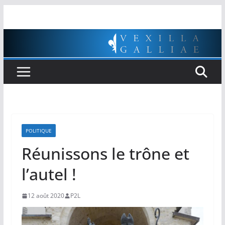
Passer
au
contenu
POLITIQUE
Réunissons le trône et
l’autel !
12 août 2020
P2L